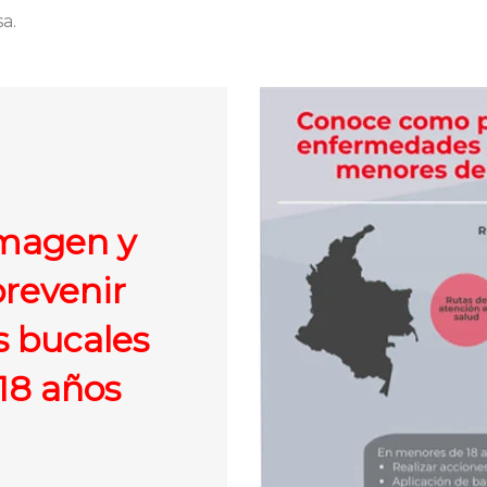
a.
imagen y
revenir
 bucales
18 años