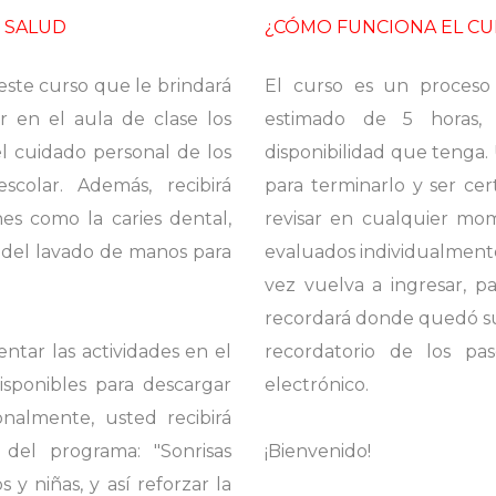
 SALUD
¿CÓMO FUNCIONA EL C
este curso que le brindará
El curso es un proceso
r en el aula de clase los
estimado de 5 horas, 
el cuidado personal de los
disponibilidad que tenga.
colar. Además, recibirá
para terminarlo y ser ce
es como la caries dental,
revisar en cualquier mo
 del lavado de manos para
evaluados individualmente
vez vuelva a ingresar, p
recordará donde quedó su 
tar las actividades en el
recordatorio de los pa
isponibles para descargar
electrónico.
onalmente, usted recibirá
 del programa: "Sonrisas
¡Bienvenido!
s y niñas, y así reforzar la